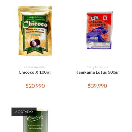
AÑADIR AL CARRITO
AÑADIR AL CARRITO
Complementos
Complementos
Chicoco X 100 gr
Kanikama Lotus 500gr
$
20,990
$
39,990
AGOTADO