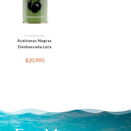
LEER MÁS
Complementos
Aceitunas Negras
Deshuesada Lata
$
20,990